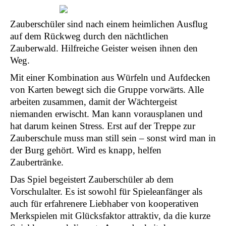
Zauberschüler sind nach einem heimlichen Ausflug
auf dem Rückweg durch den nächtlichen
Zauberwald. Hilfreiche Geister weisen ihnen den
Weg.
Mit einer Kombination aus Würfeln und Aufdecken
von Karten bewegt sich die Gruppe vorwärts. Alle
arbeiten zusammen, damit der Wächtergeist
niemanden erwischt. Man kann vorausplanen und
hat darum keinen Stress. Erst auf der Treppe zur
Zauberschule muss man still sein – sonst wird man in
der Burg gehört. Wird es knapp, helfen
Zaubertränke.
Das Spiel begeistert Zauberschüler ab dem
Vorschulalter. Es ist sowohl für Spieleanfänger als
auch für erfahrenere Liebhaber von kooperativen
Merkspielen mit Glücksfaktor attraktiv, da die kurze