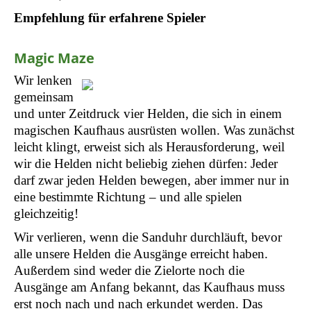
Empfehlung für erfahrene Spieler
Magic Maze
Wir lenken
gemeinsam
und unter Zeitdruck vier Helden, die sich in einem
magischen Kaufhaus ausrüsten wollen. Was zunächst
leicht klingt, erweist sich als Herausforderung, weil
wir die Helden nicht beliebig ziehen dürfen: Jeder
darf zwar jeden Helden bewegen, aber immer nur in
eine bestimmte Richtung – und alle spielen
gleichzeitig!
Wir verlieren, wenn die Sanduhr durchläuft, bevor
alle unsere Helden die Ausgänge erreicht haben.
Außerdem sind weder die Zielorte noch die
Ausgänge am Anfang bekannt, das Kaufhaus muss
erst noch nach und nach erkundet werden. Das