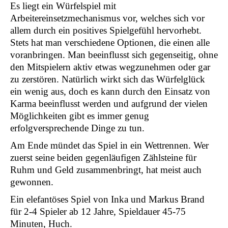
Es liegt ein Würfelspiel mit
Arbeitereinsetzmechanismus vor, welches sich vor
allem durch ein positives Spielgefühl hervorhebt.
Stets hat man verschiedene Optionen, die einen alle
voranbringen. Man beeinflusst sich gegenseitig, ohne
den Mitspielern aktiv etwas wegzunehmen oder gar
zu zerstören. Natürlich wirkt sich das Würfelglück
ein wenig aus, doch es kann durch den Einsatz von
Karma beeinflusst werden und aufgrund der vielen
Möglichkeiten gibt es immer genug
erfolgversprechende Dinge zu tun.
Am Ende mündet das Spiel in ein Wettrennen. Wer
zuerst seine beiden gegenläufigen Zählsteine für
Ruhm und Geld zusammenbringt, hat meist auch
gewonnen.
Ein elefantöses Spiel von Inka und Markus Brand
für 2-4 Spieler ab 12 Jahre, Spieldauer 45-75
Minuten, Huch.